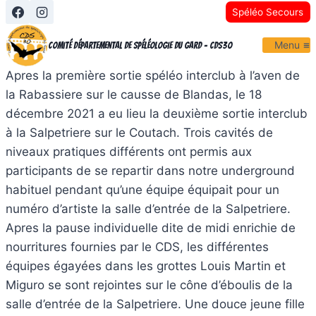
Aller
Spéléo Secours
au
Menu
contenu
Comité Départemental de Spéléologie du Gard - CDS30
Apres la première sortie spéléo interclub à l’aven de
la Rabassiere sur le causse de Blandas, le 18
décembre 2021 a eu lieu la deuxième sortie interclub
à la Salpetriere sur le Coutach. Trois cavités de
niveaux pratiques différents ont permis aux
participants de se repartir dans notre underground
habituel pendant qu’une équipe équipait pour un
numéro d’artiste la salle d’entrée de la Salpetriere.
Apres la pause individuelle dite de midi enrichie de
nourritures fournies par le CDS, les différentes
équipes égayées dans les grottes Louis Martin et
Miguro se sont rejointes sur le cône d’éboulis de la
salle d’entrée de la Salpetriere. Une douce jeune fille