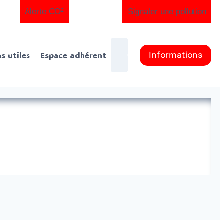
Alerte CO²
Signaler une pollution
ns utiles
Espace adhérent
Informations