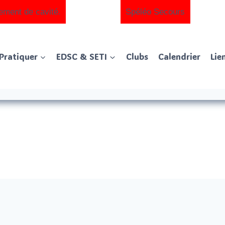
ement de cavité.
Spéléo Secours
Pratiquer
EDSC & SETI
Clubs
Calendrier
Lie