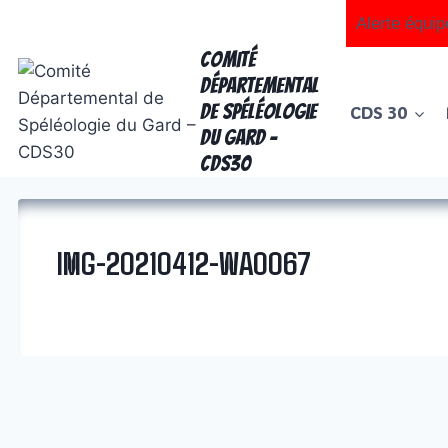
Aller
Alerte équip
au
Comité
contenu
Départemental
de Spéléologie
CDS 30
du Gard -
CDS30
IMG-20210412-WA0067