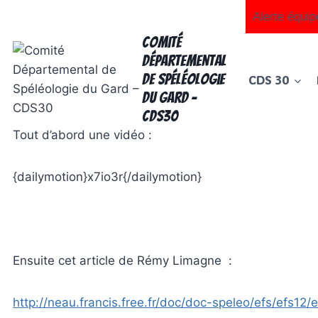
Aller
Alerte équip
au
Comité
contenu
Départemental
de Spéléologie
CDS 30
du Gard -
CDS30
Tout d’abord une vidéo :
{dailymotion}
x7io3r
{/dailymotion}
Ensuite cet article de Rémy Limagne :
http://neau.francis.free.fr/doc/doc-speleo/efs/efs12/