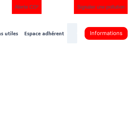
Alerte CO²
Signaler une pollution
ns utiles
Espace adhérent
Informations