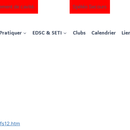
ement de cavité.
Spéléo Secours
Pratiquer
EDSC & SETI
Clubs
Calendrier
Lie
efs12.htm