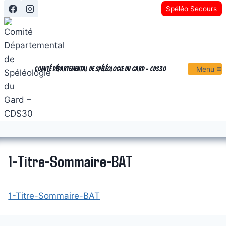
Aller
Spéléo Secours
au
contenu
Menu
Comité Départemental de Spéléologie du Gard - CDS30
1-Titre-Sommaire-BAT
1-Titre-Sommaire-BAT