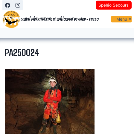
Aller
Spéléo Secours
au
Menu
contenu
Comité Départemental de Spéléologie du Gard - CDS30
PA250024