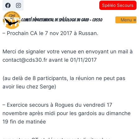
Aller
Spéléo Secours
au
Menu
contenu
Comité Départemental de Spéléologie du Gard - CDS30
– Prochain CA le 7 nov 2017 à Russan.
Merci de signaler votre venue en envoyant un mail à
contact@cds30.fr avant le 01/11/2017
(au delà de 8 participants, la réunion ne peut pas
avoir lieu chez Serge)
– Exercice secours à Rogues du vendredi 17
novembre après midi pour les gardois au dimanche
19 fin de matinée