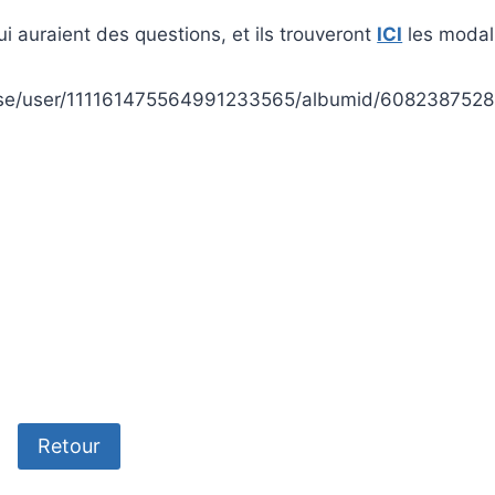
ui auraient des questions, et ils trouveront
ICI
les modali
/base/user/111161475564991233565/albumid/6082387528
Retour