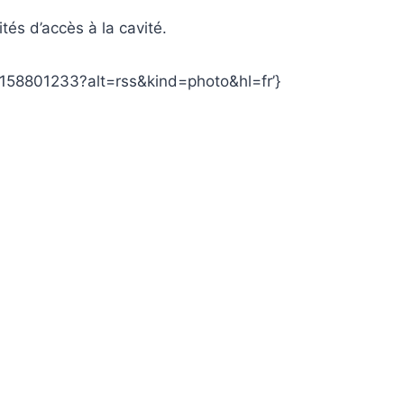
tés d’accès à la cavité.
158801233?alt=rss&kind=photo&hl=fr’}