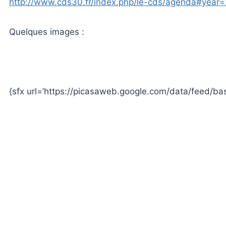
http://www.cds30.fr/index.php/le-cds/agenda#ye
Quelques images :
{sfx url=’https://picasaweb.google.com/data/feed