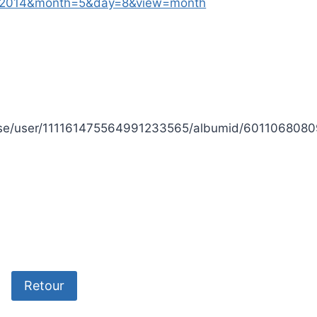
ar=2014&month=5&day=8&view=month
/base/user/111161475564991233565/albumid/6011068080
Retour