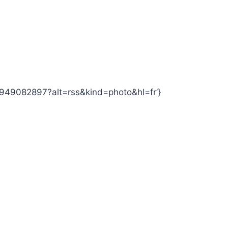
949082897?alt=rss&kind=photo&hl=fr’}