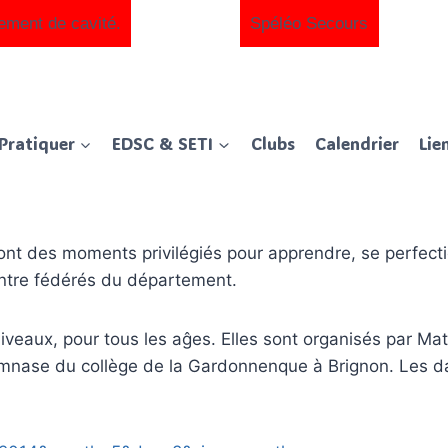
ement de cavité.
Spéléo Secours
Pratiquer
EDSC & SETI
Clubs
Calendrier
Lie
nt des moments privilégiés pour apprendre, se perfecti
entre fédérés du département.
niveaux, pour tous les aĝes. Elles sont organisés par M
ymnase du collège de la Gardonnenque à Brignon. Les dat