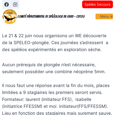
Aller
Spéléo Secours
au
Menu
contenu
Comité Départemental de Spéléologie du Gard - CDS30
Le 21 & 22 juin nous organisons un WE découverte
de la SPELEO-plongée. Ces journées s’adressent a
des spéléos expérimentés en exploration sèche.
Aucun prérequis de plongée n’est nécessaire,
seulement posséder une combine néoprène 5mm.
Il nous faut une réponse avant la fin du mois, places
limitées a 9 stagiaires les premiers seront servis.
Formateur: laurent (initiateur FFS), isabelle
(initiatrice FFESSM) et moi initiateur(FFS/FFESSM).
Lieu en fonction des stagiaires mais surement sauve.