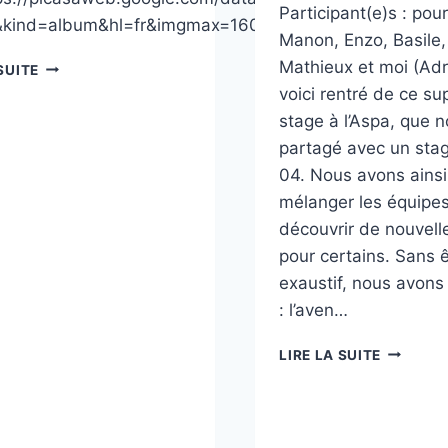
Participant(e)s : pour 
s&kind=album&hl=fr&imgmax=1600′}
Manon, Enzo, Basile,
PHOTOS
Mathieux et moi (Adr
SUITE
DES
voici rentré de ce s
SORTIES
stage à l’Aspa, que 
EDSC
partagé avec un sta
04. Nous avons ainsi
mélanger les équipes
découvrir de nouvell
pour certains. Sans 
exaustif, nous avons 
: l’aven…
EDSC
LIRE LA SUITE
30
–
STAGE
PLATEAU