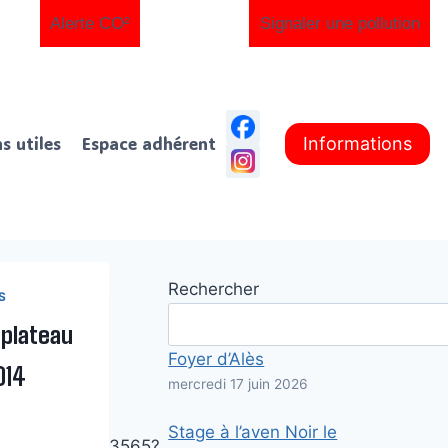
Alerte CO²
Signaler une pollution
ns utiles
Espace adhérent
Informations
Rechercher
S
plateau
Foyer d’Alès
014
mercredi 17 juin 2026
Stage à l’aven Noir le
161475564991233565?