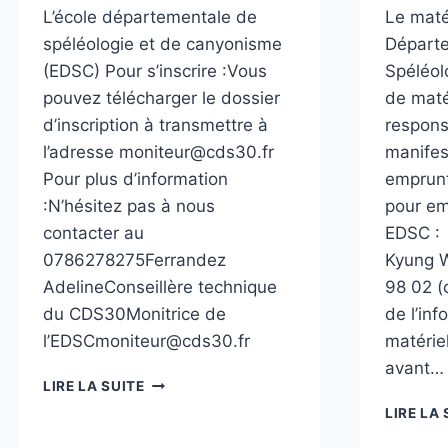
L’école départementale de
Le maté
spéléologie et de canyonisme
Départ
(EDSC) Pour s’inscrire :Vous
Spéléol
pouvez télécharger le dossier
de maté
d’inscription à transmettre à
respons
l’adresse moniteur@cds30.fr
manifes
Pour plus d’information
emprun
:N’hésitez pas à nous
pour em
contacter au
EDSC : 
0786278275Ferrandez
Kyung 
AdelineConseillère technique
98 02 (
du CDS30Monitrice de
de l’in
l’EDSCmoniteur@cds30.fr
matérie
avant…
S’INSCRIRE
LIRE LA SUITE
LIRE LA 