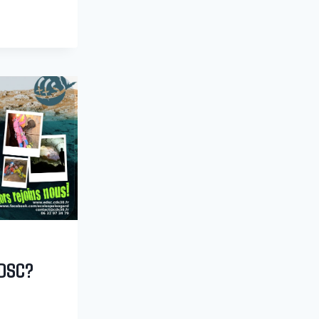
N
EDSC?