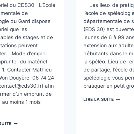
riel du CDS30 L’Ecole
Les lieux de prati
ementale de
l’école de spéléologie
ogie du Gard dispose
départementale de s
riel que les
(EDS 30) est ouverte
ables de stages et de
jeunes de 6 à 99 ans
tations peuvent
extension aux adulte
ter. Mode d’emploi
débutants dans le 
prunter du matériel
la spéléo. Lieu de re
1. Contacter Mathieu-
de partage, l’école d
Won Douyère 06 74 24
spéléologie vous pe
contact@cds30.fr) afin
pratiquer en petit g
former d’un emprunt de
QU’EST-
LIRE LA SUITE
l au moins 1 mois
CE
QUE
L’EDSC?
EMPRUNT
SUITE
DE