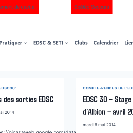
ement de cavité.
Spéléo Secours
Pratiquer
EDSC & SETI
Clubs
Calendrier
Lie
"EDSC30"
COMPTE-RENDUS DE L'ED
s des sorties EDSC
EDSC 30 – Stage 
d’Albion – avril 2
ai 2014
mardi 6 mai 2014
tps://picasaweb.google.com/data/feed/base/user/111