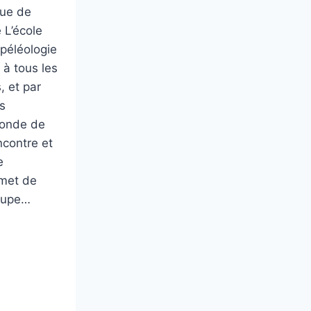
que de
 L’école
péléologie
 à tous les
, et par
s
monde de
ncontre et
e
rmet de
roupe…