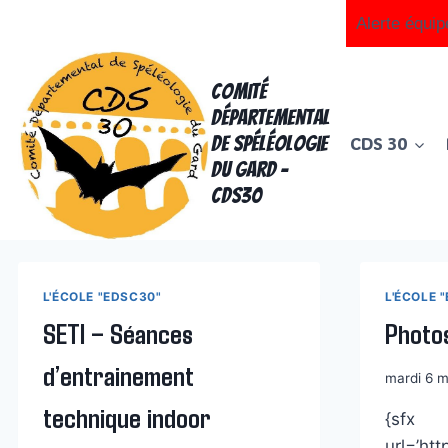
Aller
Alerte équip
au
contenu
Comité
Départemental
de Spéléologie
CDS 30
du Gard -
CDS30
L'ÉCOLE "EDSC30"
L'ÉCOLE 
SETI – Séances
Photo
d’entrainement
mardi 6 m
technique indoor
{sfx
url=’ht