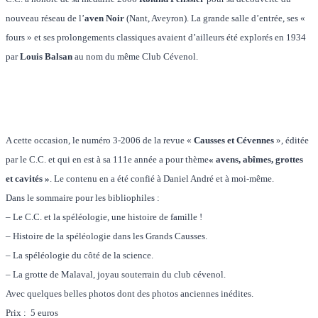
nouveau réseau de l’
aven Noir
(Nant, Aveyron). La grande salle d’entrée, ses «
fours » et ses prolongements classiques avaient d’ailleurs été explorés en 1934
par
Louis Balsan
au nom du même Club Cévenol.
A cette occasion, le numéro 3-2006 de la revue «
Causses et Cévennes
», éditée
par le C.C. et qui en est à sa 111e année a pour thème
« avens, abîmes, grottes
et cavités »
. Le contenu en a été confié à Daniel André et à moi-même.
Dans le sommaire pour les bibliophiles :
– Le C.C. et la spéléologie, une histoire de famille !
– Histoire de la spéléologie dans les Grands Causses.
– La spéléologie du côté de la science.
– La grotte de Malaval, joyau souterrain du club cévenol.
Avec quelques belles photos dont des photos anciennes inédites.
Prix : 5 euros