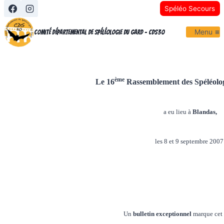
Aller
Spéléo Secours
au
Menu
contenu
Comité Départemental de Spéléologie du Gard - CDS30
ème
Le 16
Rassemblement des Spéléolo
a eu lieu à
Blandas,
les 8 et 9 septembre 2007
Un
bulletin exceptionnel
marque cet