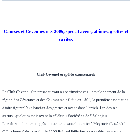
Causses et Cévennes n°3 2006, spécial avens, abîmes, grottes et
cavités.
Club Cévenol et spéléo caussenarde
Le Club Cévenol s’intéresse surtout au patrimoine et au développement de la
région des Cévennes et des Causses mais il fut, en 1894, la première association
à faire figurer l’exploration des grottes et avens dans l’article 1er des ses
statuts., quelques mois avant la célèbre « Société de Spéléologie ».
Lors de son dernier congrès annuel tenu samedi dernier à Meyrueis (Lozère), le
C.C. a honoré de sa médaille 2006
Roland Pélissier
pour sa découverte du