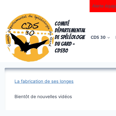
Aller
Alerte équip
au
contenu
Comité
Départemental
de Spéléologie
CDS 30
du Gard -
CDS30
La fabrication de ses longes
Bientôt de nouvelles vidéos