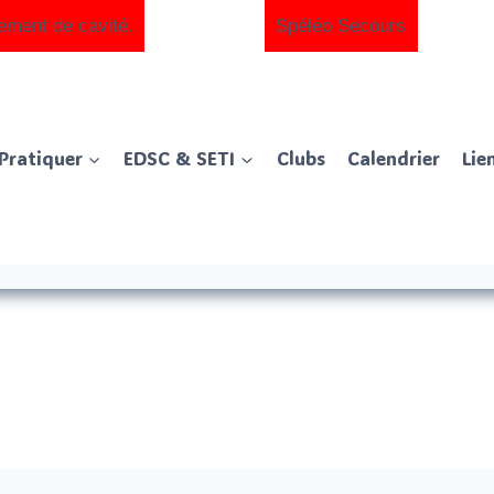
ement de cavité.
Spéléo Secours
Pratiquer
EDSC & SETI
Clubs
Calendrier
Lie